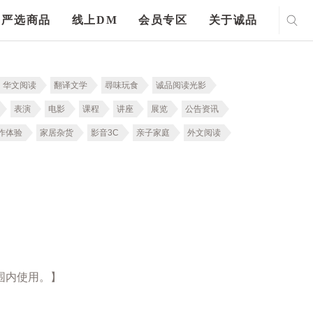
严选商品
线上DM
会员专区
关于诚品
华文阅读
翻译文学
尋味玩食
诚品阅读光影
表演
电影
课程
讲座
展览
公告资讯
作体验
家居杂货
影音3C
亲子家庭
外文阅读
围内使用。】