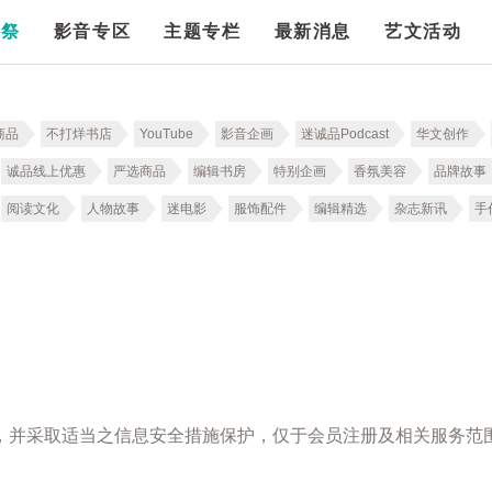
漫祭
影音专区
主题专栏
最新消息
艺文活动
商品
不打烊书店
YouTube
影音企画
迷诚品Podcast
华文创作
诚品线上优惠
严选商品
编辑书房
特别企画
香氛美容
品牌故事
阅读文化
人物故事
迷电影
服饰配件
编辑精选
杂志新讯
手
，并采取适当之信息安全措施保护，仅于会员注册及相关服务范