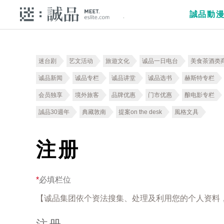
誠品動
迷台剧
艺文活动
旅遊文化
诚品一日电台
美食茶酒类
诚品新闻
诚品专栏
诚品讲堂
诚品选书
赫斯特专栏
会员独享
境外旅客
品牌优惠
门市优惠
酿电影专栏
誠品30週年
典藏敦南
提案on the desk
風格文具
注册
*
必填栏位
【诚品集团依个资法搜集、处理及利用您的个人资料