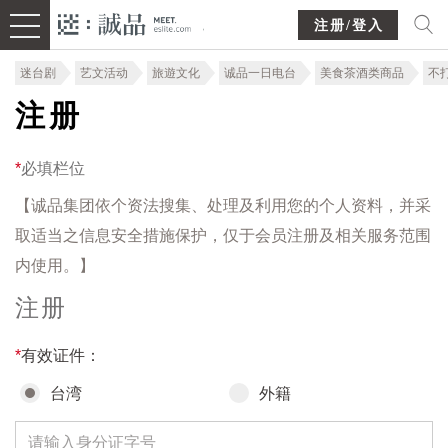
注册/登入
迷台剧
艺文活动
旅遊文化
诚品一日电台
美食茶酒类商品
不
注册
*
必填栏位
【诚品集团依个资法搜集、处理及利用您的个人资料，并采
取适当之信息安全措施保护，仅于会员注册及相关服务范围
内使用。】
注册
*
有效证件：
台湾
外籍