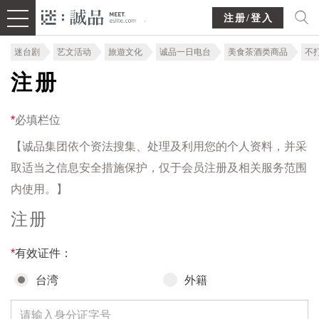
注册/登入
迷台剧
艺文活动
旅遊文化
诚品一日电台
美食茶酒类商品
不
注册
*
必填栏位
【诚品集团依个资法搜集、处理及利用您的个人资料，并采
取适当之信息安全措施保护，仅于会员注册及相关服务范围
内使用。】
注册
*
有效证件：
台湾
外籍