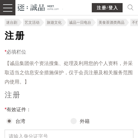
注册/登入
迷台剧
艺文活动
旅遊文化
诚品一日电台
美食茶酒类商品
不
注册
*
必填栏位
【诚品集团依个资法搜集、处理及利用您的个人资料，并采
取适当之信息安全措施保护，仅于会员注册及相关服务范围
内使用。】
注册
*
有效证件：
台湾
外籍