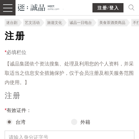
注册/登入
迷台剧
艺文活动
旅遊文化
诚品一日电台
美食茶酒类商品
不
注册
*
必填栏位
【诚品集团依个资法搜集、处理及利用您的个人资料，并采
取适当之信息安全措施保护，仅于会员注册及相关服务范围
内使用。】
注册
*
有效证件：
台湾
外籍