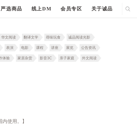
严选商品
线上DM
会员专区
关于诚品
华文阅读
翻译文学
尋味玩食
诚品阅读光影
表演
电影
课程
讲座
展览
公告资讯
作体验
家居杂货
影音3C
亲子家庭
外文阅读
围内使用。】