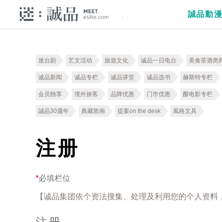
誠品動
迷台剧
艺文活动
旅遊文化
诚品一日电台
美食茶酒类
诚品新闻
诚品专栏
诚品讲堂
诚品选书
赫斯特专栏
会员独享
境外旅客
品牌优惠
门市优惠
酿电影专栏
誠品30週年
典藏敦南
提案on the desk
風格文具
注册
*
必填栏位
【诚品集团依个资法搜集、处理及利用您的个人资料