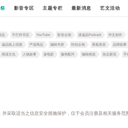
漫祭
影音专区
主题专栏
最新消息
艺文活动
商品
不打烊书店
YouTube
影音企画
迷诚品Podcast
华文创作
诚品线上优惠
严选商品
编辑书房
特别企画
香氛美容
品牌故事
阅读文化
人物故事
迷电影
服饰配件
编辑精选
杂志新讯
手
，并采取适当之信息安全措施保护，仅于会员注册及相关服务范