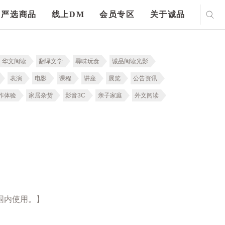
严选商品
线上DM
会员专区
关于诚品
华文阅读
翻译文学
尋味玩食
诚品阅读光影
表演
电影
课程
讲座
展览
公告资讯
作体验
家居杂货
影音3C
亲子家庭
外文阅读
围内使用。】