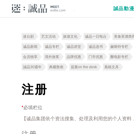
誠品動
迷台剧
艺文活动
旅遊文化
诚品一日电台
美食茶酒类
诚品新闻
诚品专栏
诚品讲堂
诚品选书
赫斯特专栏
会员独享
境外旅客
品牌优惠
门市优惠
酿电影专栏
誠品30週年
典藏敦南
提案on the desk
風格文具
注册
*
必填栏位
【诚品集团依个资法搜集、处理及利用您的个人资料