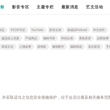
漫祭
影音专区
主题专栏
最新消息
艺文活动
商品
不打烊书店
YouTube
影音企画
迷诚品Podcast
华文创作
诚品线上优惠
严选商品
编辑书房
特别企画
香氛美容
品牌故事
阅读文化
人物故事
迷电影
服饰配件
编辑精选
杂志新讯
手
，并采取适当之信息安全措施保护，仅于会员注册及相关服务范