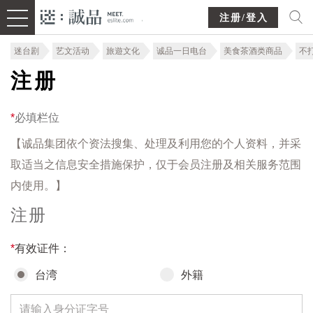
注册/登入
迷台剧
艺文活动
旅遊文化
诚品一日电台
美食茶酒类商品
不
注册
*
必填栏位
【诚品集团依个资法搜集、处理及利用您的个人资料，并采
取适当之信息安全措施保护，仅于会员注册及相关服务范围
内使用。】
注册
*
有效证件：
台湾
外籍