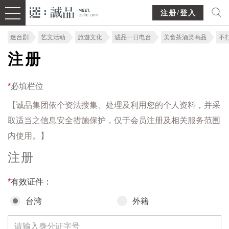
注册/登入
迷台剧
艺文活动
旅遊文化
诚品一日电台
美食茶酒类商品
不
注册
*
必填栏位
【诚品集团依个资法搜集、处理及利用您的个人资料，并采
取适当之信息安全措施保护，仅于会员注册及相关服务范围
内使用。】
注册
*
有效证件：
台湾
外籍