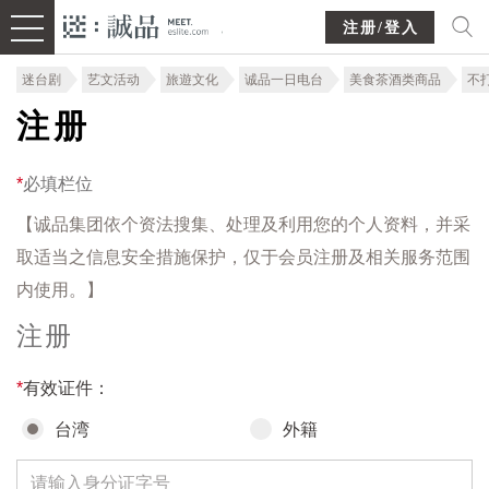
注册/登入
迷台剧
艺文活动
旅遊文化
诚品一日电台
美食茶酒类商品
不
注册
*
必填栏位
【诚品集团依个资法搜集、处理及利用您的个人资料，并采
取适当之信息安全措施保护，仅于会员注册及相关服务范围
内使用。】
注册
*
有效证件：
台湾
外籍