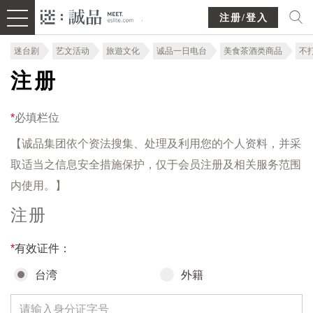
注册/登入
迷台剧
艺文活动
旅遊文化
诚品一日电台
美食茶酒类商品
不
注册
*
必填栏位
【诚品集团依个资法搜集、处理及利用您的个人资料，并采
取适当之信息安全措施保护，仅于会员注册及相关服务范围
内使用。】
注册
*
有效证件：
台湾
外籍