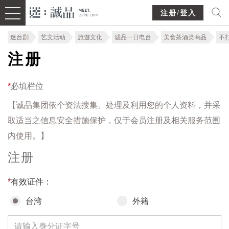
注册/登入
迷台剧
艺文活动
旅遊文化
诚品一日电台
美食茶酒类商品
不
注册
*
必填栏位
【诚品集团依个资法搜集、处理及利用您的个人资料，并采
取适当之信息安全措施保护，仅于会员注册及相关服务范围
内使用。】
注册
*
有效证件：
台湾
外籍