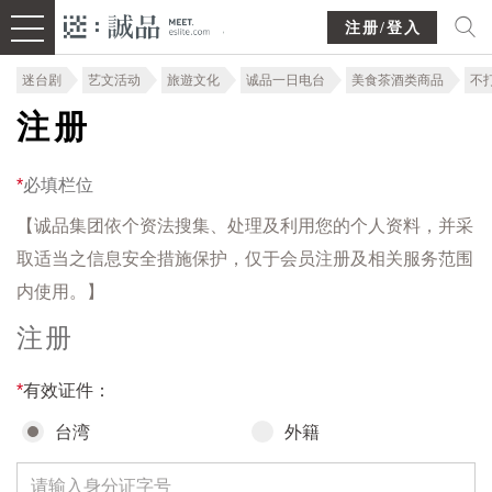
注册/登入
迷台剧
艺文活动
旅遊文化
诚品一日电台
美食茶酒类商品
不
注册
*
必填栏位
【诚品集团依个资法搜集、处理及利用您的个人资料，并采
取适当之信息安全措施保护，仅于会员注册及相关服务范围
内使用。】
注册
*
有效证件：
台湾
外籍