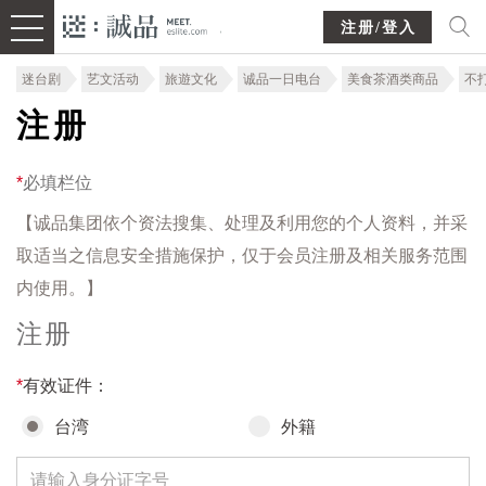
注册/登入
迷台剧
艺文活动
旅遊文化
诚品一日电台
美食茶酒类商品
不
注册
*
必填栏位
【诚品集团依个资法搜集、处理及利用您的个人资料，并采
取适当之信息安全措施保护，仅于会员注册及相关服务范围
内使用。】
注册
*
有效证件：
台湾
外籍