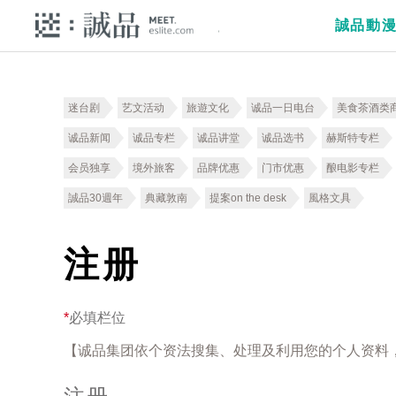
誠品動
迷台剧
艺文活动
旅遊文化
诚品一日电台
美食茶酒类
诚品新闻
诚品专栏
诚品讲堂
诚品选书
赫斯特专栏
会员独享
境外旅客
品牌优惠
门市优惠
酿电影专栏
誠品30週年
典藏敦南
提案on the desk
風格文具
注册
*
必填栏位
【诚品集团依个资法搜集、处理及利用您的个人资料