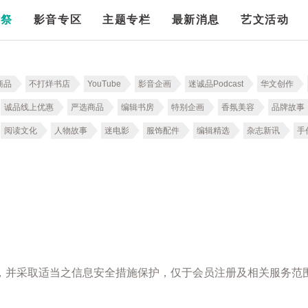
漫祭
影音专区
主题专栏
最新消息
艺文活动
商品
不打烊书店
YouTube
影音企画
迷诚品Podcast
华文创作
诚品线上优惠
严选商品
编辑书房
特别企画
香氛美容
品牌故事
阅读文化
人物故事
迷电影
服饰配件
编辑精选
杂志新讯
手
，并采取适当之信息安全措施保护，仅于会员注册及相关服务范