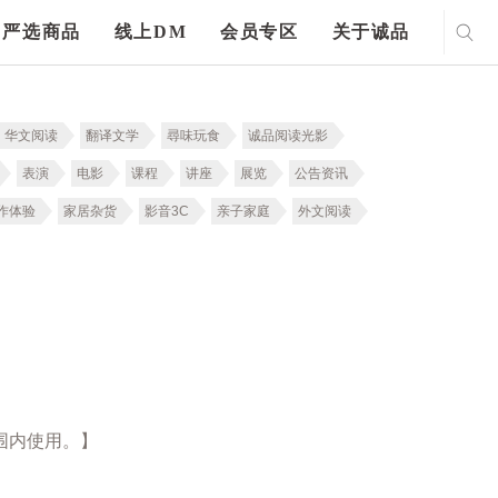
严选商品
线上DM
会员专区
关于诚品
华文阅读
翻译文学
尋味玩食
诚品阅读光影
表演
电影
课程
讲座
展览
公告资讯
作体验
家居杂货
影音3C
亲子家庭
外文阅读
围内使用。】