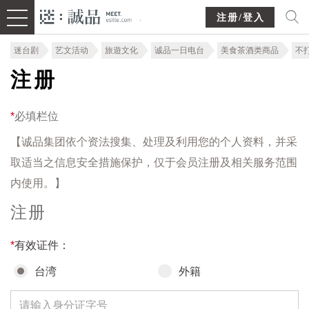
注册/登入
迷台剧
艺文活动
旅遊文化
诚品一日电台
美食茶酒类商品
不
注册
*
必填栏位
【诚品集团依个资法搜集、处理及利用您的个人资料，并采
取适当之信息安全措施保护，仅于会员注册及相关服务范围
内使用。】
注册
*
有效证件：
台湾
外籍