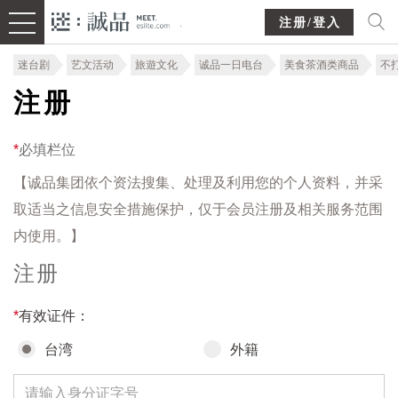
注册/登入
迷台剧
艺文活动
旅遊文化
诚品一日电台
美食茶酒类商品
不
注册
*
必填栏位
【诚品集团依个资法搜集、处理及利用您的个人资料，并采
取适当之信息安全措施保护，仅于会员注册及相关服务范围
内使用。】
注册
*
有效证件：
台湾
外籍