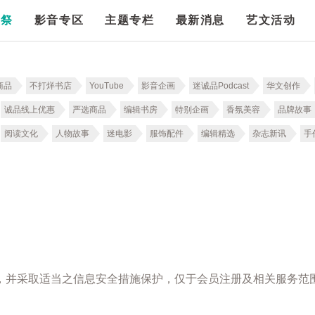
漫祭
影音专区
主题专栏
最新消息
艺文活动
商品
不打烊书店
YouTube
影音企画
迷诚品Podcast
华文创作
诚品线上优惠
严选商品
编辑书房
特别企画
香氛美容
品牌故事
阅读文化
人物故事
迷电影
服饰配件
编辑精选
杂志新讯
手
，并采取适当之信息安全措施保护，仅于会员注册及相关服务范