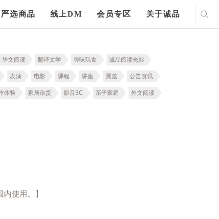
严选商品
线上DM
会员专区
关于诚品
华文阅读
翻译文学
尋味玩食
诚品阅读光影
表演
电影
课程
讲座
展览
公告资讯
作体验
家居杂货
影音3C
亲子家庭
外文阅读
围内使用。】