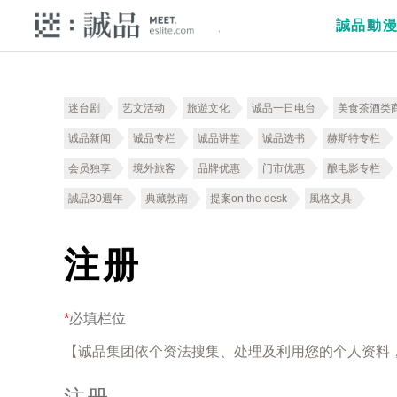
誠品動
迷台剧
艺文活动
旅遊文化
诚品一日电台
美食茶酒类
诚品新闻
诚品专栏
诚品讲堂
诚品选书
赫斯特专栏
会员独享
境外旅客
品牌优惠
门市优惠
酿电影专栏
誠品30週年
典藏敦南
提案on the desk
風格文具
注册
*
必填栏位
【诚品集团依个资法搜集、处理及利用您的个人资料