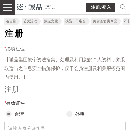
注册/登入
迷台剧
艺文活动
旅遊文化
诚品一日电台
美食茶酒类商品
不
注册
*
必填栏位
【诚品集团依个资法搜集、处理及利用您的个人资料，并采
取适当之信息安全措施保护，仅于会员注册及相关服务范围
内使用。】
注册
*
有效证件：
台湾
外籍