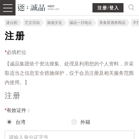
注册/登入
迷台剧
艺文活动
旅遊文化
诚品一日电台
美食茶酒类商品
不
注册
*
必填栏位
【诚品集团依个资法搜集、处理及利用您的个人资料，并采
取适当之信息安全措施保护，仅于会员注册及相关服务范围
内使用。】
注册
*
有效证件：
台湾
外籍