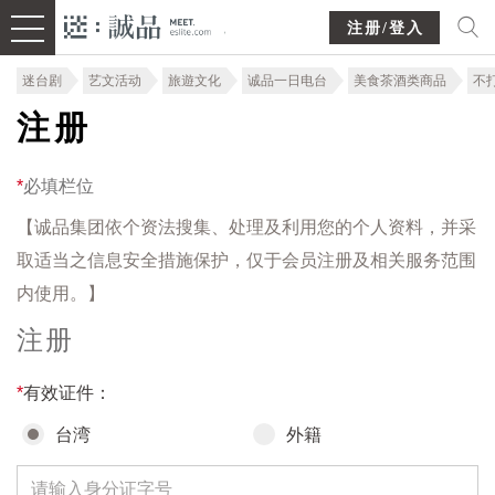
注册/登入
迷台剧
艺文活动
旅遊文化
诚品一日电台
美食茶酒类商品
不
注册
*
必填栏位
【诚品集团依个资法搜集、处理及利用您的个人资料，并采
取适当之信息安全措施保护，仅于会员注册及相关服务范围
内使用。】
注册
*
有效证件：
台湾
外籍