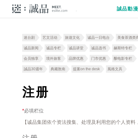
誠品動
迷台剧
艺文活动
旅遊文化
诚品一日电台
美食茶酒类
诚品新闻
诚品专栏
诚品讲堂
诚品选书
赫斯特专栏
会员独享
境外旅客
品牌优惠
门市优惠
酿电影专栏
誠品30週年
典藏敦南
提案on the desk
風格文具
注册
*
必填栏位
【诚品集团依个资法搜集、处理及利用您的个人资料