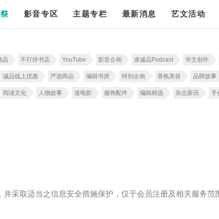
漫祭
影音专区
主题专栏
最新消息
艺文活动
商品
不打烊书店
YouTube
影音企画
迷诚品Podcast
华文创作
诚品线上优惠
严选商品
编辑书房
特别企画
香氛美容
品牌故事
阅读文化
人物故事
迷电影
服饰配件
编辑精选
杂志新讯
手
，并采取适当之信息安全措施保护，仅于会员注册及相关服务范