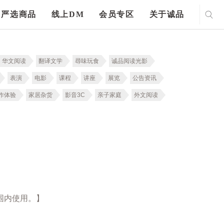
严选商品
线上DM
会员专区
关于诚品
华文阅读
翻译文学
尋味玩食
诚品阅读光影
表演
电影
课程
讲座
展览
公告资讯
作体验
家居杂货
影音3C
亲子家庭
外文阅读
围内使用。】