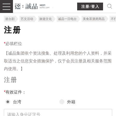
注册/登入
迷台剧
艺文活动
旅遊文化
诚品一日电台
美食茶酒类商品
不
注册
*
必填栏位
【诚品集团依个资法搜集、处理及利用您的个人资料，并采
取适当之信息安全措施保护，仅于会员注册及相关服务范围
内使用。】
注册
*
有效证件：
台湾
外籍