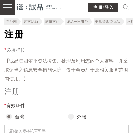
注册/登入
迷台剧
艺文活动
旅遊文化
诚品一日电台
美食茶酒类商品
不
注册
*
必填栏位
【诚品集团依个资法搜集、处理及利用您的个人资料，并采
取适当之信息安全措施保护，仅于会员注册及相关服务范围
内使用。】
注册
*
有效证件：
台湾
外籍