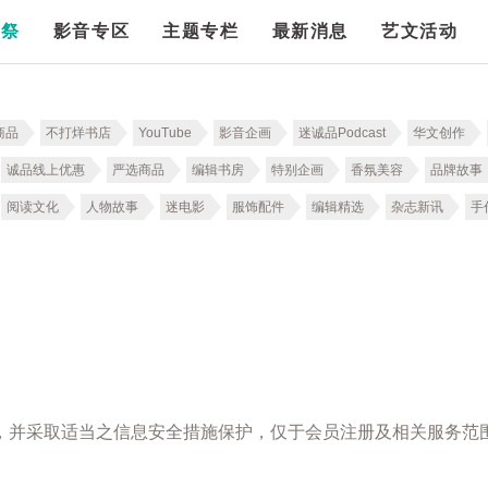
漫祭
影音专区
主题专栏
最新消息
艺文活动
商品
不打烊书店
YouTube
影音企画
迷诚品Podcast
华文创作
诚品线上优惠
严选商品
编辑书房
特别企画
香氛美容
品牌故事
阅读文化
人物故事
迷电影
服饰配件
编辑精选
杂志新讯
手
，并采取适当之信息安全措施保护，仅于会员注册及相关服务范