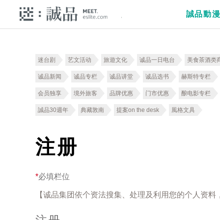
誠品動
迷台剧
艺文活动
旅遊文化
诚品一日电台
美食茶酒类
诚品新闻
诚品专栏
诚品讲堂
诚品选书
赫斯特专栏
会员独享
境外旅客
品牌优惠
门市优惠
酿电影专栏
誠品30週年
典藏敦南
提案on the desk
風格文具
注册
*
必填栏位
【诚品集团依个资法搜集、处理及利用您的个人资料