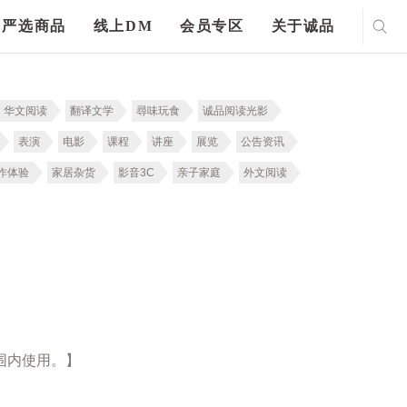
严选商品
线上DM
会员专区
关于诚品
华文阅读
翻译文学
尋味玩食
诚品阅读光影
表演
电影
课程
讲座
展览
公告资讯
作体验
家居杂货
影音3C
亲子家庭
外文阅读
围内使用。】