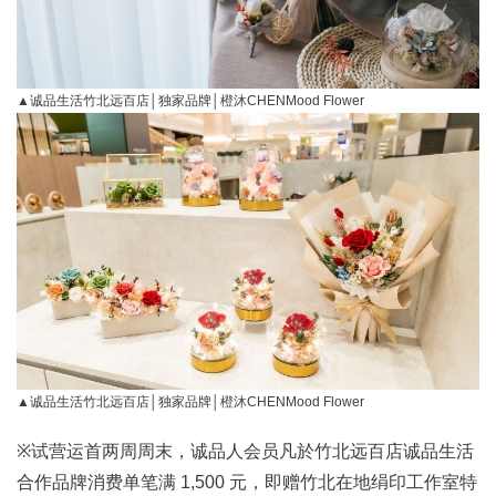
▲诚品生活竹北远百店│独家品牌│橙沐CHENMood Flower
▲诚品生活竹北远百店│独家品牌│橙沐CHENMood Flower
※试营运首两周周末，诚品人会员凡於竹北远百店诚品生活
合作品牌消费单笔满 1,500 元，即赠竹北在地绢印工作室特