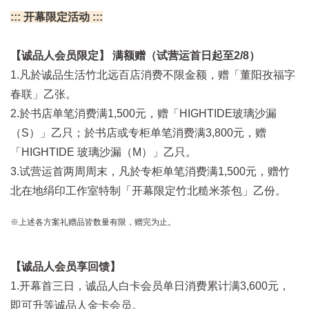
::: 开幕限定活动 :::
【诚品人会员限定】 满额赠（试营运首日起至2/8）
1.凡於诚品生活竹北远百店消费不限金额，赠「董阳孜福字
春联」乙张。
2.於书店单笔消费满1,500元，赠「HIGHTIDE玻璃沙漏
（S）」乙只；於书店或专柜单笔消费满3,800元，赠
「HIGHTIDE 玻璃沙漏（M）」乙只。
3.试营运首两周周末，凡於专柜单笔消费满1,500元，赠竹
北在地绢印工作室特制「开幕限定竹北糙米茶包」乙份。
※上述各方案礼赠品皆数量有限，赠完为止。
【诚品人会员享回馈】
1.开幕首三日，诚品人白卡会员单日消费累计满3,600元，
即可升等诚品人金卡会员。