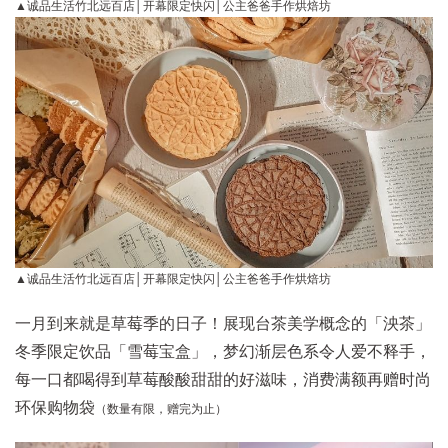
▲诚品生活竹北远百店│开幕限定快闪│公主爸爸手作烘焙坊
▲诚品生活竹北远百店│开幕限定快闪│公主爸爸手作烘焙坊
一月到来就是草莓季的日子！展现台茶美学概念的「泱茶」
冬季限定饮品「雪莓宝盒」，梦幻渐层色系令人爱不释手，
每一口都喝得到草莓酸酸甜甜的好滋味，消费满额再赠时尚
环保购物袋
（数量有限，赠完为止）