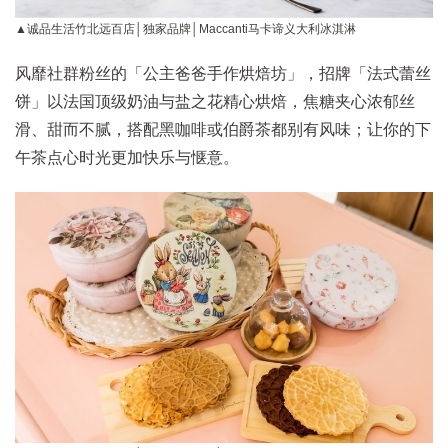
▲诚品生活竹北远百店│独家品牌│Maccanti马卡谛义大利冰淇淋
风靡社群粉丝的「公主爸爸手作烘焙坊」，招牌「法式蕾丝
饼」以法国顶级奶油与盐之花精心烘焙，焦糖夹心浓郁丝
滑、甜而不腻，搭配黑咖啡或伯爵茶都别有风味；让你的下
午茶点心时光更加快乐与惬意。