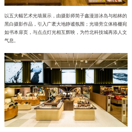
以五大幅艺术光墙展示，由摄影师简子鑫漫游冰岛与柏林的
黑白摄影作品，引入广袤大地静谧氛围；光墙旁立体格栅宛
如书本扉页，与点点灯光相互辉映，为竹北科技城再添人文
气息。