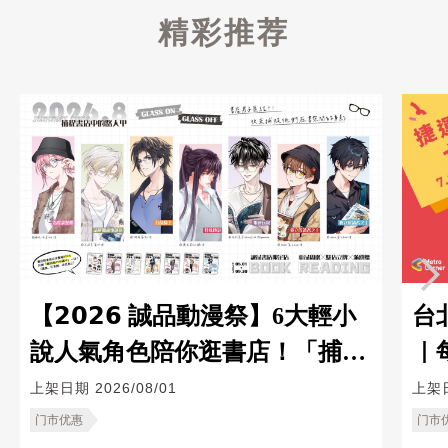
精彩推荐
【𝟮𝟬𝟮𝟲 誠品動漫祭】6大輕小
台
說人氣角色陪你逛書店！「捕捉
｜
書店中的路人甲」企劃登場
20
上架日期
2026/08/01
上架
门市优惠
门市