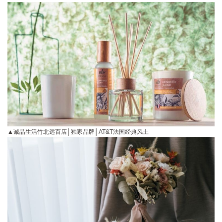
▲诚品生活竹北远百店│独家品牌│AT&T法国经典风土