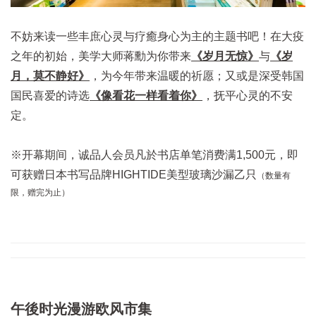
不妨来读一些丰庶心灵与疗癒身心为主的主题书吧！在大疫
之年的初始，美学大师蒋勳为你带来
《岁月无惊》
与
《岁
月，莫不静好》
，为今年带来温暖的祈愿；又或是深受韩国
国民喜爱的诗选
《像看花一样看着你》
，抚平心灵的不安
定。
※开幕期间，诚品人会员凡於书店单笔消费满1,500元，即
可获赠日本书写品牌HIGHTIDE美型玻璃沙漏乙只
（数量有
限，赠完为止）
午後时光漫游欧风市集