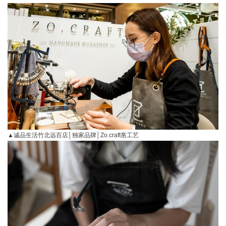
▲诚品生活竹北远百店│独家品牌│Zo.craft凿工艺