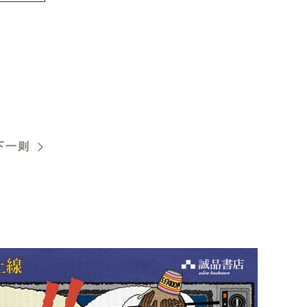
。
下一则