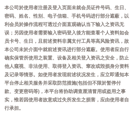
本公司於使用者注册及登入页面未就会员证件号码、生日、
密码、姓名、性别、电子信箱、手机号码进行部分遮蔽，以
利会员於操作流程可透过介面直观确认当下输入之资讯无
误；另因使用者需要输入密码登入後方能查看个人资料如会
员卡号、生日，且前述资料非属支付工具等高风险资讯，故
本公司未於介面中就前述资讯进行部分遮蔽。使用者应自行
确实保管所使用之装置、设备及相关登入资讯之安全，防止
他人窥视、非法使用、取得登入资讯、窜改或毁损身分资料
及记录等情形。如使用者发现前述状况发生，应立即通知本
平台停止相关服务并采取防范措施(包括但不限於暂停付
款、变更密码等)，本平台将协助调查厘清冒用或盗用之事
实，惟若因使用者故意或过失所发生之损害，应由使用者自
行承担。