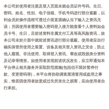
本公司於使用者注册及登入页面未就会员证件号码、生日、
密码、姓名、性别、电子信箱、手机号码进行部分遮蔽，以
利会员於操作流程可透过介面直观确认当下输入之资讯无
误；另因使用者需要输入密码登入後方能查看个人资料如会
员卡号、生日，且前述资料非属支付工具等高风险资讯，故
本公司未於介面中就前述资讯进行部分遮蔽。使用者应自行
确实保管所使用之装置、设备及相关登入资讯之安全，防止
他人窥视、非法使用、取得登入资讯、窜改或毁损身分资料
及记录等情形。如使用者发现前述状况发生，应立即通知本
平台停止相关服务并采取防范措施(包括但不限於暂停付
款、变更密码等)，本平台将协助调查厘清冒用或盗用之事
实，惟若因使用者故意或过失所发生之损害，应由使用者自
行承担。