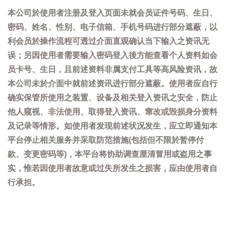
本公司於使用者注册及登入页面未就会员证件号码、生日、
密码、姓名、性别、电子信箱、手机号码进行部分遮蔽，以
利会员於操作流程可透过介面直观确认当下输入之资讯无
误；另因使用者需要输入密码登入後方能查看个人资料如会
员卡号、生日，且前述资料非属支付工具等高风险资讯，故
本公司未於介面中就前述资讯进行部分遮蔽。使用者应自行
确实保管所使用之装置、设备及相关登入资讯之安全，防止
他人窥视、非法使用、取得登入资讯、窜改或毁损身分资料
及记录等情形。如使用者发现前述状况发生，应立即通知本
平台停止相关服务并采取防范措施(包括但不限於暂停付
款、变更密码等)，本平台将协助调查厘清冒用或盗用之事
实，惟若因使用者故意或过失所发生之损害，应由使用者自
行承担。