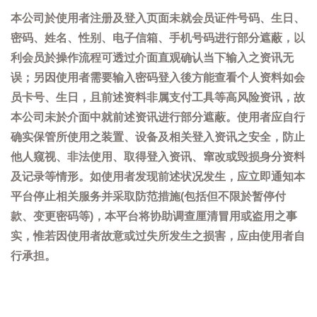
本公司於使用者注册及登入页面未就会员证件号码、生日、
密码、姓名、性别、电子信箱、手机号码进行部分遮蔽，以
利会员於操作流程可透过介面直观确认当下输入之资讯无
误；另因使用者需要输入密码登入後方能查看个人资料如会
员卡号、生日，且前述资料非属支付工具等高风险资讯，故
本公司未於介面中就前述资讯进行部分遮蔽。使用者应自行
确实保管所使用之装置、设备及相关登入资讯之安全，防止
他人窥视、非法使用、取得登入资讯、窜改或毁损身分资料
及记录等情形。如使用者发现前述状况发生，应立即通知本
平台停止相关服务并采取防范措施(包括但不限於暂停付
款、变更密码等)，本平台将协助调查厘清冒用或盗用之事
实，惟若因使用者故意或过失所发生之损害，应由使用者自
行承担。