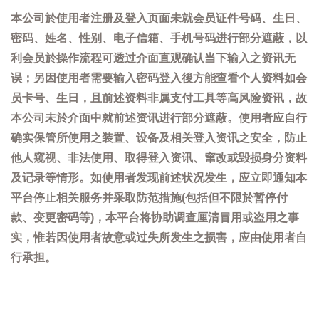
本公司於使用者注册及登入页面未就会员证件号码、生日、
密码、姓名、性别、电子信箱、手机号码进行部分遮蔽，以
利会员於操作流程可透过介面直观确认当下输入之资讯无
误；另因使用者需要输入密码登入後方能查看个人资料如会
员卡号、生日，且前述资料非属支付工具等高风险资讯，故
本公司未於介面中就前述资讯进行部分遮蔽。使用者应自行
确实保管所使用之装置、设备及相关登入资讯之安全，防止
他人窥视、非法使用、取得登入资讯、窜改或毁损身分资料
及记录等情形。如使用者发现前述状况发生，应立即通知本
平台停止相关服务并采取防范措施(包括但不限於暂停付
款、变更密码等)，本平台将协助调查厘清冒用或盗用之事
实，惟若因使用者故意或过失所发生之损害，应由使用者自
行承担。