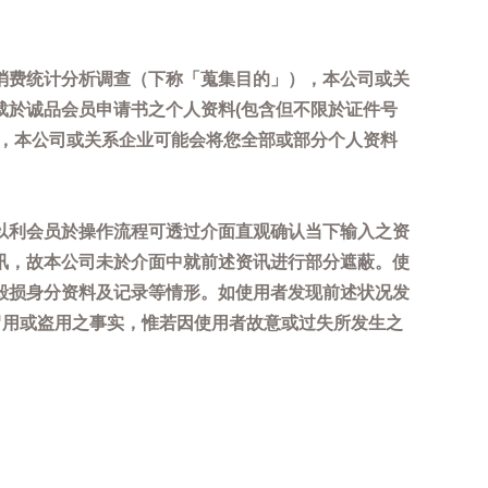
消费统计分析调查（下称「蒐集目的」），本公司或关
载於诚品会员申请书之个人资料(包含但不限於证件号
内，本公司或关系企业可能会将您全部或部分个人资料
以利会员於操作流程可透过介面直观确认当下输入之资
讯，故本公司未於介面中就前述资讯进行部分遮蔽。使
毁损身分资料及记录等情形。如使用者发现前述状况发
冒用或盗用之事实，惟若因使用者故意或过失所发生之