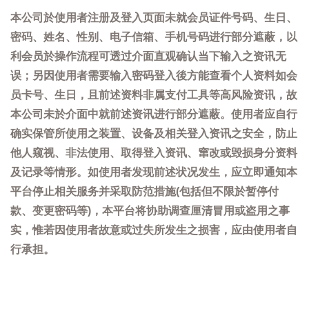
本公司於使用者注册及登入页面未就会员证件号码、生日、
密码、姓名、性别、电子信箱、手机号码进行部分遮蔽，以
利会员於操作流程可透过介面直观确认当下输入之资讯无
误；另因使用者需要输入密码登入後方能查看个人资料如会
员卡号、生日，且前述资料非属支付工具等高风险资讯，故
本公司未於介面中就前述资讯进行部分遮蔽。使用者应自行
确实保管所使用之装置、设备及相关登入资讯之安全，防止
他人窥视、非法使用、取得登入资讯、窜改或毁损身分资料
及记录等情形。如使用者发现前述状况发生，应立即通知本
平台停止相关服务并采取防范措施(包括但不限於暂停付
款、变更密码等)，本平台将协助调查厘清冒用或盗用之事
实，惟若因使用者故意或过失所发生之损害，应由使用者自
行承担。