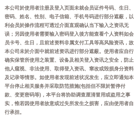
本公司於使用者注册及登入页面未就会员证件号码、生日、
密码、姓名、性别、电子信箱、手机号码进行部分遮蔽，以
利会员於操作流程可透过介面直观确认当下输入之资讯无
误；另因使用者需要输入密码登入後方能查看个人资料如会
员卡号、生日，且前述资料非属支付工具等高风险资讯，故
本公司未於介面中就前述资讯进行部分遮蔽。使用者应自行
确实保管所使用之装置、设备及相关登入资讯之安全，防止
他人窥视、非法使用、取得登入资讯、窜改或毁损身分资料
及记录等情形。如使用者发现前述状况发生，应立即通知本
平台停止相关服务并采取防范措施(包括但不限於暂停付
款、变更密码等)，本平台将协助调查厘清冒用或盗用之事
实，惟若因使用者故意或过失所发生之损害，应由使用者自
行承担。