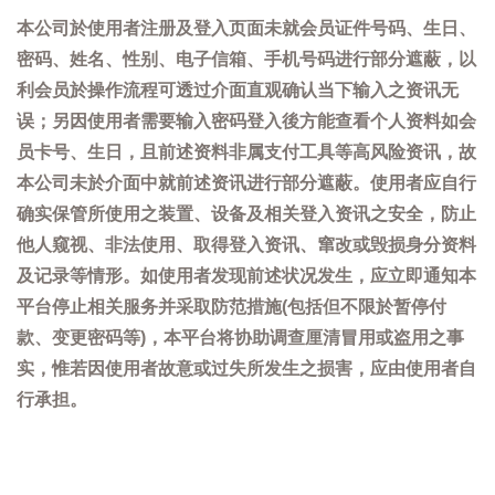
本公司於使用者注册及登入页面未就会员证件号码、生日、
密码、姓名、性别、电子信箱、手机号码进行部分遮蔽，以
利会员於操作流程可透过介面直观确认当下输入之资讯无
误；另因使用者需要输入密码登入後方能查看个人资料如会
员卡号、生日，且前述资料非属支付工具等高风险资讯，故
本公司未於介面中就前述资讯进行部分遮蔽。使用者应自行
确实保管所使用之装置、设备及相关登入资讯之安全，防止
他人窥视、非法使用、取得登入资讯、窜改或毁损身分资料
及记录等情形。如使用者发现前述状况发生，应立即通知本
平台停止相关服务并采取防范措施(包括但不限於暂停付
款、变更密码等)，本平台将协助调查厘清冒用或盗用之事
实，惟若因使用者故意或过失所发生之损害，应由使用者自
行承担。