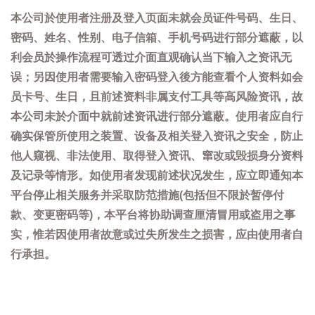
本公司於使用者注册及登入页面未就会员证件号码、生日、
密码、姓名、性别、电子信箱、手机号码进行部分遮蔽，以
利会员於操作流程可透过介面直观确认当下输入之资讯无
误；另因使用者需要输入密码登入後方能查看个人资料如会
员卡号、生日，且前述资料非属支付工具等高风险资讯，故
本公司未於介面中就前述资讯进行部分遮蔽。使用者应自行
确实保管所使用之装置、设备及相关登入资讯之安全，防止
他人窥视、非法使用、取得登入资讯、窜改或毁损身分资料
及记录等情形。如使用者发现前述状况发生，应立即通知本
平台停止相关服务并采取防范措施(包括但不限於暂停付
款、变更密码等)，本平台将协助调查厘清冒用或盗用之事
实，惟若因使用者故意或过失所发生之损害，应由使用者自
行承担。