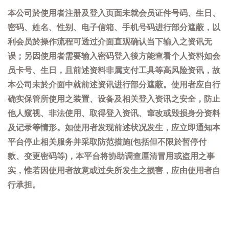
本公司於使用者注册及登入页面未就会员证件号码、生日、
密码、姓名、性别、电子信箱、手机号码进行部分遮蔽，以
利会员於操作流程可透过介面直观确认当下输入之资讯无
误；另因使用者需要输入密码登入後方能查看个人资料如会
员卡号、生日，且前述资料非属支付工具等高风险资讯，故
本公司未於介面中就前述资讯进行部分遮蔽。使用者应自行
确实保管所使用之装置、设备及相关登入资讯之安全，防止
他人窥视、非法使用、取得登入资讯、窜改或毁损身分资料
及记录等情形。如使用者发现前述状况发生，应立即通知本
平台停止相关服务并采取防范措施(包括但不限於暂停付
款、变更密码等)，本平台将协助调查厘清冒用或盗用之事
实，惟若因使用者故意或过失所发生之损害，应由使用者自
行承担。