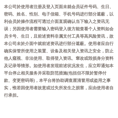
本公司於使用者注册及登入页面未就会员证件号码、生日、
密码、姓名、性别、电子信箱、手机号码进行部分遮蔽，以
利会员於操作流程可透过介面直观确认当下输入之资讯无
误；另因使用者需要输入密码登入後方能查看个人资料如会
员卡号、生日，且前述资料非属支付工具等高风险资讯，故
本公司未於介面中就前述资讯进行部分遮蔽。使用者应自行
确实保管所使用之装置、设备及相关登入资讯之安全，防止
他人窥视、非法使用、取得登入资讯、窜改或毁损身分资料
及记录等情形。如使用者发现前述状况发生，应立即通知本
平台停止相关服务并采取防范措施(包括但不限於暂停付
款、变更密码等)，本平台将协助调查厘清冒用或盗用之事
实，惟若因使用者故意或过失所发生之损害，应由使用者自
行承担。