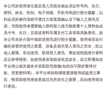
本公司於使用者注册及登入页面未就会员证件号码、生日、
密码、姓名、性别、电子信箱、手机号码进行部分遮蔽，以
利会员於操作流程可透过介面直观确认当下输入之资讯无
误；另因使用者需要输入密码登入後方能查看个人资料如会
员卡号、生日，且前述资料非属支付工具等高风险资讯，故
本公司未於介面中就前述资讯进行部分遮蔽。使用者应自行
确实保管所使用之装置、设备及相关登入资讯之安全，防止
他人窥视、非法使用、取得登入资讯、窜改或毁损身分资料
及记录等情形。如使用者发现前述状况发生，应立即通知本
平台停止相关服务并采取防范措施(包括但不限於暂停付
款、变更密码等)，本平台将协助调查厘清冒用或盗用之事
实，惟若因使用者故意或过失所发生之损害，应由使用者自
行承担。