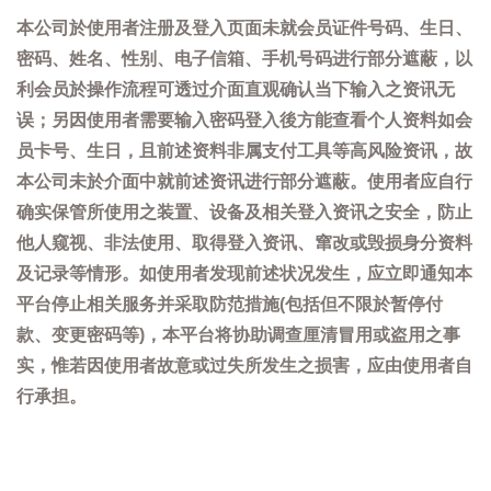
本公司於使用者注册及登入页面未就会员证件号码、生日、
密码、姓名、性别、电子信箱、手机号码进行部分遮蔽，以
利会员於操作流程可透过介面直观确认当下输入之资讯无
误；另因使用者需要输入密码登入後方能查看个人资料如会
员卡号、生日，且前述资料非属支付工具等高风险资讯，故
本公司未於介面中就前述资讯进行部分遮蔽。使用者应自行
确实保管所使用之装置、设备及相关登入资讯之安全，防止
他人窥视、非法使用、取得登入资讯、窜改或毁损身分资料
及记录等情形。如使用者发现前述状况发生，应立即通知本
平台停止相关服务并采取防范措施(包括但不限於暂停付
款、变更密码等)，本平台将协助调查厘清冒用或盗用之事
实，惟若因使用者故意或过失所发生之损害，应由使用者自
行承担。