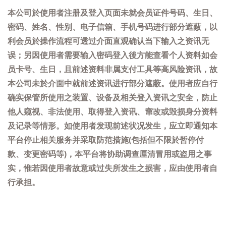
本公司於使用者注册及登入页面未就会员证件号码、生日、
密码、姓名、性别、电子信箱、手机号码进行部分遮蔽，以
利会员於操作流程可透过介面直观确认当下输入之资讯无
误；另因使用者需要输入密码登入後方能查看个人资料如会
员卡号、生日，且前述资料非属支付工具等高风险资讯，故
本公司未於介面中就前述资讯进行部分遮蔽。使用者应自行
确实保管所使用之装置、设备及相关登入资讯之安全，防止
他人窥视、非法使用、取得登入资讯、窜改或毁损身分资料
及记录等情形。如使用者发现前述状况发生，应立即通知本
平台停止相关服务并采取防范措施(包括但不限於暂停付
款、变更密码等)，本平台将协助调查厘清冒用或盗用之事
实，惟若因使用者故意或过失所发生之损害，应由使用者自
行承担。