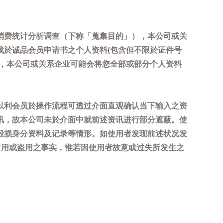
消费统计分析调查（下称「蒐集目的」），本公司或关
载於诚品会员申请书之个人资料(包含但不限於证件号
内，本公司或关系企业可能会将您全部或部分个人资料
以利会员於操作流程可透过介面直观确认当下输入之资
讯，故本公司未於介面中就前述资讯进行部分遮蔽。使
毁损身分资料及记录等情形。如使用者发现前述状况发
冒用或盗用之事实，惟若因使用者故意或过失所发生之