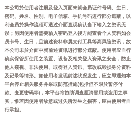
本公司於使用者注册及登入页面未就会员证件号码、生日、
密码、姓名、性别、电子信箱、手机号码进行部分遮蔽，以
利会员於操作流程可透过介面直观确认当下输入之资讯无
误；另因使用者需要输入密码登入後方能查看个人资料如会
员卡号、生日，且前述资料非属支付工具等高风险资讯，故
本公司未於介面中就前述资讯进行部分遮蔽。使用者应自行
确实保管所使用之装置、设备及相关登入资讯之安全，防止
他人窥视、非法使用、取得登入资讯、窜改或毁损身分资料
及记录等情形。如使用者发现前述状况发生，应立即通知本
平台停止相关服务并采取防范措施(包括但不限於暂停付
款、变更密码等)，本平台将协助调查厘清冒用或盗用之事
实，惟若因使用者故意或过失所发生之损害，应由使用者自
行承担。