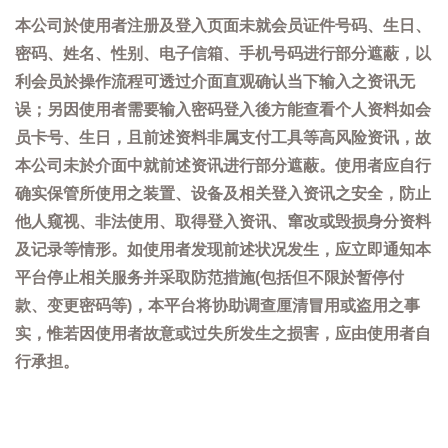
本公司於使用者注册及登入页面未就会员证件号码、生日、
密码、姓名、性别、电子信箱、手机号码进行部分遮蔽，以
利会员於操作流程可透过介面直观确认当下输入之资讯无
误；另因使用者需要输入密码登入後方能查看个人资料如会
员卡号、生日，且前述资料非属支付工具等高风险资讯，故
本公司未於介面中就前述资讯进行部分遮蔽。使用者应自行
确实保管所使用之装置、设备及相关登入资讯之安全，防止
他人窥视、非法使用、取得登入资讯、窜改或毁损身分资料
及记录等情形。如使用者发现前述状况发生，应立即通知本
平台停止相关服务并采取防范措施(包括但不限於暂停付
款、变更密码等)，本平台将协助调查厘清冒用或盗用之事
实，惟若因使用者故意或过失所发生之损害，应由使用者自
行承担。