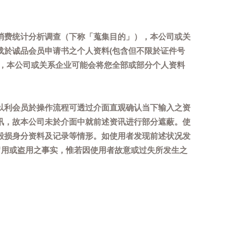
消费统计分析调查（下称「蒐集目的」），本公司或关
载於诚品会员申请书之个人资料(包含但不限於证件号
内，本公司或关系企业可能会将您全部或部分个人资料
以利会员於操作流程可透过介面直观确认当下输入之资
讯，故本公司未於介面中就前述资讯进行部分遮蔽。使
毁损身分资料及记录等情形。如使用者发现前述状况发
冒用或盗用之事实，惟若因使用者故意或过失所发生之