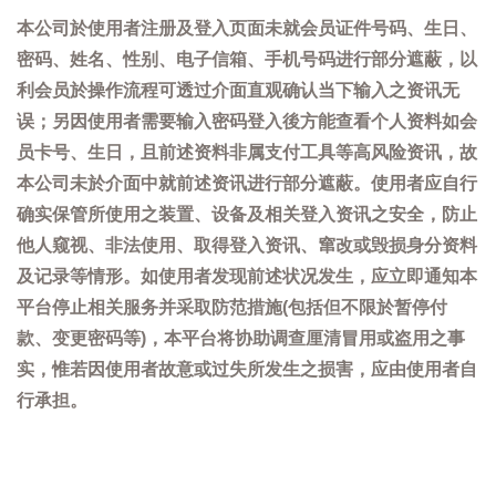
本公司於使用者注册及登入页面未就会员证件号码、生日、
密码、姓名、性别、电子信箱、手机号码进行部分遮蔽，以
利会员於操作流程可透过介面直观确认当下输入之资讯无
误；另因使用者需要输入密码登入後方能查看个人资料如会
员卡号、生日，且前述资料非属支付工具等高风险资讯，故
本公司未於介面中就前述资讯进行部分遮蔽。使用者应自行
确实保管所使用之装置、设备及相关登入资讯之安全，防止
他人窥视、非法使用、取得登入资讯、窜改或毁损身分资料
及记录等情形。如使用者发现前述状况发生，应立即通知本
平台停止相关服务并采取防范措施(包括但不限於暂停付
款、变更密码等)，本平台将协助调查厘清冒用或盗用之事
实，惟若因使用者故意或过失所发生之损害，应由使用者自
行承担。