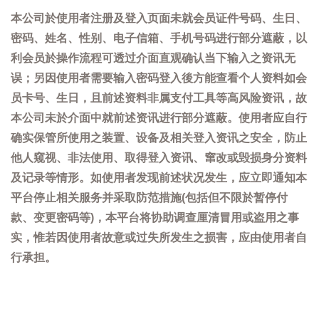
本公司於使用者注册及登入页面未就会员证件号码、生日、
密码、姓名、性别、电子信箱、手机号码进行部分遮蔽，以
利会员於操作流程可透过介面直观确认当下输入之资讯无
误；另因使用者需要输入密码登入後方能查看个人资料如会
员卡号、生日，且前述资料非属支付工具等高风险资讯，故
本公司未於介面中就前述资讯进行部分遮蔽。使用者应自行
确实保管所使用之装置、设备及相关登入资讯之安全，防止
他人窥视、非法使用、取得登入资讯、窜改或毁损身分资料
及记录等情形。如使用者发现前述状况发生，应立即通知本
平台停止相关服务并采取防范措施(包括但不限於暂停付
款、变更密码等)，本平台将协助调查厘清冒用或盗用之事
实，惟若因使用者故意或过失所发生之损害，应由使用者自
行承担。