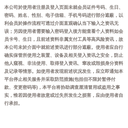
本公司於使用者注册及登入页面未就会员证件号码、生日、
密码、姓名、性别、电子信箱、手机号码进行部分遮蔽，以
利会员於操作流程可透过介面直观确认当下输入之资讯无
误；另因使用者需要输入密码登入後方能查看个人资料如会
员卡号、生日，且前述资料非属支付工具等高风险资讯，故
本公司未於介面中就前述资讯进行部分遮蔽。使用者应自行
确实保管所使用之装置、设备及相关登入资讯之安全，防止
他人窥视、非法使用、取得登入资讯、窜改或毁损身分资料
及记录等情形。如使用者发现前述状况发生，应立即通知本
平台停止相关服务并采取防范措施(包括但不限於暂停付
款、变更密码等)，本平台将协助调查厘清冒用或盗用之事
实，惟若因使用者故意或过失所发生之损害，应由使用者自
行承担。