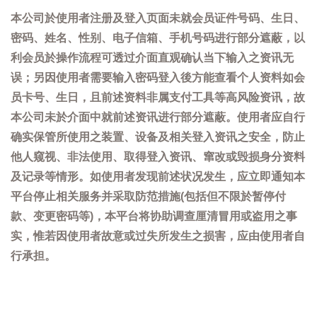
本公司於使用者注册及登入页面未就会员证件号码、生日、
密码、姓名、性别、电子信箱、手机号码进行部分遮蔽，以
利会员於操作流程可透过介面直观确认当下输入之资讯无
误；另因使用者需要输入密码登入後方能查看个人资料如会
员卡号、生日，且前述资料非属支付工具等高风险资讯，故
本公司未於介面中就前述资讯进行部分遮蔽。使用者应自行
确实保管所使用之装置、设备及相关登入资讯之安全，防止
他人窥视、非法使用、取得登入资讯、窜改或毁损身分资料
及记录等情形。如使用者发现前述状况发生，应立即通知本
平台停止相关服务并采取防范措施(包括但不限於暂停付
款、变更密码等)，本平台将协助调查厘清冒用或盗用之事
实，惟若因使用者故意或过失所发生之损害，应由使用者自
行承担。